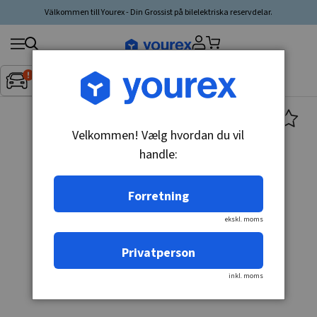
Välkommen till Yourex - Din Grossist på bilelektriska reservdelar.
Søg
Fordon:
Inget fordon valt
▼
produkt,
producent,
kategori
Velkommen! Vælg hvordan du vil
handle:
Forretning
ekskl. moms
Privatperson
inkl. moms