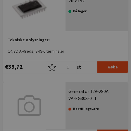
VR-8152
På lager
Tekniske oplysninger:
14,3V, A-Kreds, S-IG-L terminaler
€39,72
st
Købe
Generator 12V-280A
VA-EG30S-011
Bestillingsvare