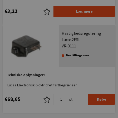
€3,22
Læs mere
Hastighedsregulering
Lucas2ESL
VR-3111
Bestillingsvare
Tekniske oplysninger:
Lucas Elektronisk 6-cylindret fartbegrænser
€68,65
st
Købe