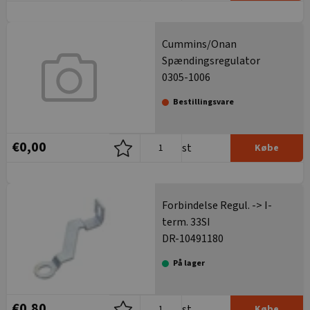
Cummins/Onan
Spændingsregulator
0305-1006
Bestillingsvare
€0,00
st
Købe
Forbindelse Regul. -> I-
term. 33SI
DR-10491180
På lager
€0,80
st
Købe