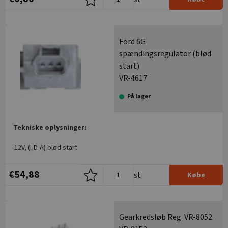
Ford 6G
spændingsregulator (blød
start)
VR-4617
På lager
Tekniske oplysninger:
12V, (I-D-A) blød start
€54,88
st
Købe
Gearkredsløb Reg. VR-8052