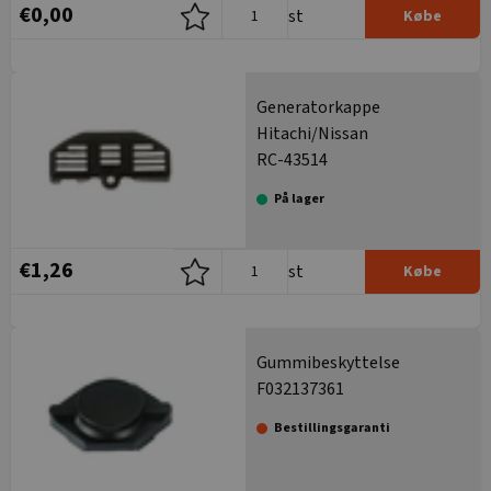
€0,00
st
Købe
Generatorkappe
Hitachi/Nissan
RC-43514
På lager
€1,26
st
Købe
Gummibeskyttelse
F032137361
Bestillingsgaranti