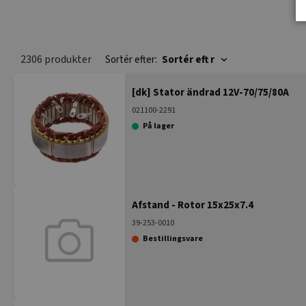
2306 produkter
Sortér efter:
Sortér eft
r
[dk] Stator ändrad 12V-70/75/80A
021100-2291
På lager
Afstand - Rotor 15x25x7.4
39-253-0010
Bestillingsvare