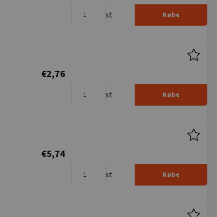
st
Købe
€2,76
st
Købe
€5,74
st
Købe