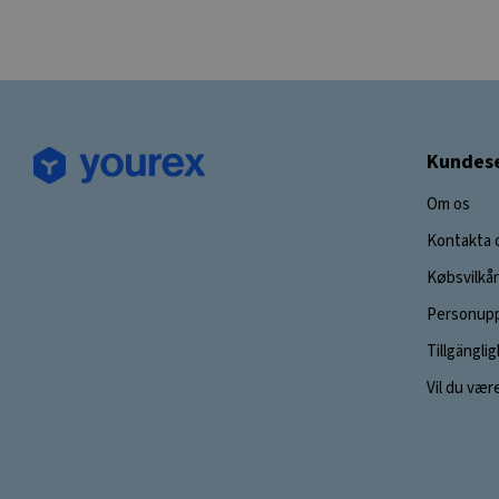
Kundese
Om os
Kontakta 
Købsvilkår
Personupp
Tillgängli
Vil du vær