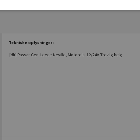
Tekniske oplysninger:
[dk] Passar Gen. Leece-Neville, Motorola. 12/24V Trevlig helg