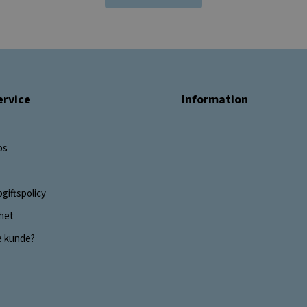
rvice
Information
os
giftspolicy
ghet
e kunde?