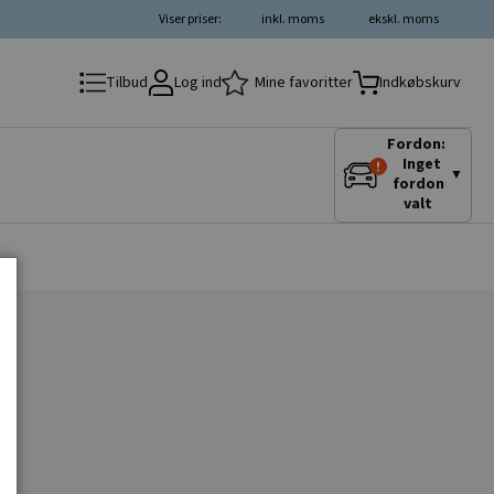
Viser priser:
inkl. moms
ekskl. moms
Log ind
Mine favoritter
Tilbud
Indkøbskurv
Fordon:
Inget
▼
fordon
valt