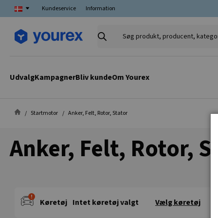
Kundeservice
Information
Søg
produkt,
producent,
kategori
Udvalg
Kampagner
Bliv kunde
Om Yourex
Startmotor
Anker, Felt, Rotor, Stator
Anker, Felt, Rotor, S
Køretøj
Intet køretøj valgt
Vælg køretøj