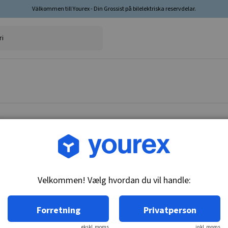
Välkommen till Yourex - Din Grossist på bilelektriska reservdelar.
tator
Velkommen! Vælg hvordan du vil handle:
Forretning
Privatperson
ekskl. moms
inkl. moms