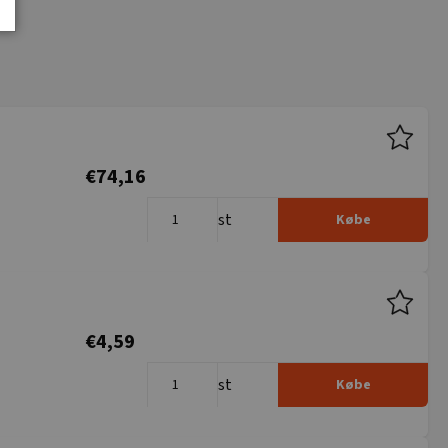
€74,16
st
Købe
€4,59
st
Købe