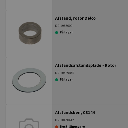
Afstand, rotor Delco
DR-1986000
På lager
Afstandsafstandsplade - Rotor
DR-10469875
På lager
Afstandsben, CS144
DR-10470412
Bestillingsvare