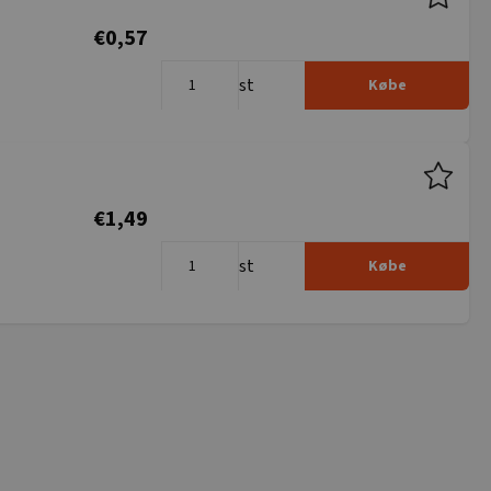
€0,57
st
Købe
€1,49
st
Købe