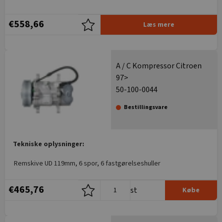
€558,66
Læs mere
A / C Kompressor Citroen
97>
50-100-0044
Bestillingsvare
Tekniske oplysninger:
Remskive UD 119mm, 6 spor, 6 fastgørelseshuller
€465,76
st
Købe