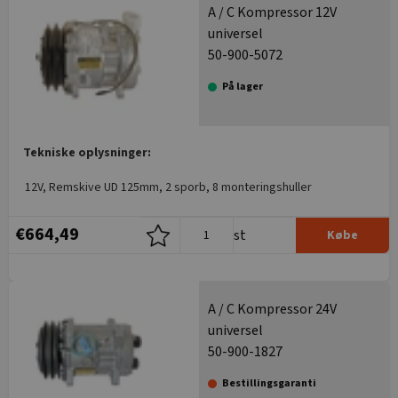
A / C Kompressor 12V
universel
50-900-5072
På lager
Tekniske oplysninger:
12V, Remskive UD 125mm, 2 sporb, 8 monteringshuller
€664,49
st
Købe
A / C Kompressor 24V
universel
50-900-1827
Bestillingsgaranti