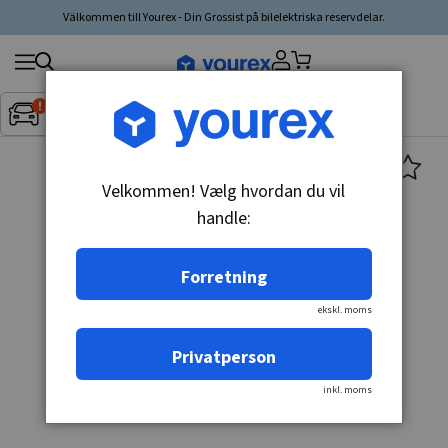
Välkommen till Yourex - Din Grossist på bilelektriska reservdelar.
Søg
Fordon:
Inget fordon valt
▼
produkt,
producent,
kategori
Velkommen! Vælg hvordan du vil
handle:
Forretning
ekskl. moms
Privatperson
inkl. moms