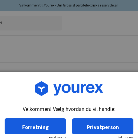
Välkommen till Yourex - Din Grossist på bilelektriska reservdelar.
Vare nr.: CA-6211-127B
Anker 12V, CAV A367
Velkommen! Vælg hvordan du vil handle:
Tekniske oplysninger:
24V
Forretning
Privatperson
ekskl. moms
inkl. moms