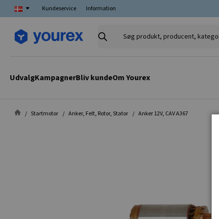
Kundeservice
Information
Søg
produkt,
producent,
kategori
Udvalg
Kampagner
Bliv kunde
Om Yourex
Startmotor
Anker, Felt, Rotor, Stator
Anker 12V, CAV A367