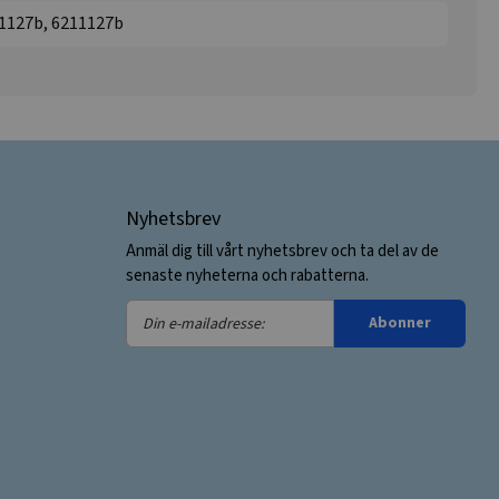
11127b, 6211127b
Nyhetsbrev
Anmäl dig till vårt nyhetsbrev och ta del av de
senaste nyheterna och rabatterna.
Din
Abonner
e-
mailadresse: