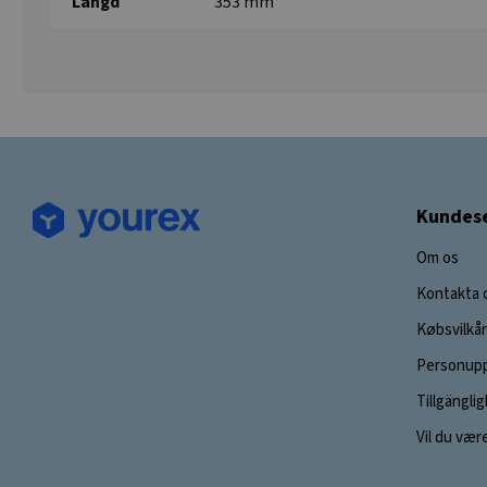
Längd
353 mm
Kundese
Om os
Kontakta 
Købsvilkår
Personupp
Tillgängli
Vil du vær