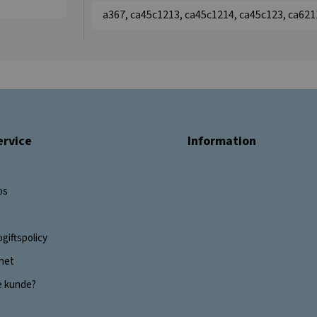
a367, ca45c1213, ca45c1214, ca45c123, ca62
rvice
Information
os
giftspolicy
ghet
e kunde?