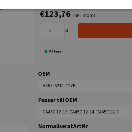
€123,76
inkl. moms
st
På lager
OEM
A367, 6211-127B
Passar till OEM
CA45C 12-13, CA45C 12-14, CA45C 12-3
NormaliseratArtNr