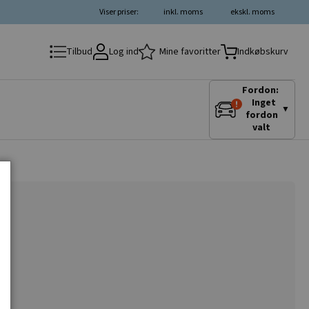
Viser priser:
inkl. moms
ekskl. moms
Log ind
Mine favoritter
Tilbud
Indkøbskurv
Fordon:
Inget
▼
fordon
valt