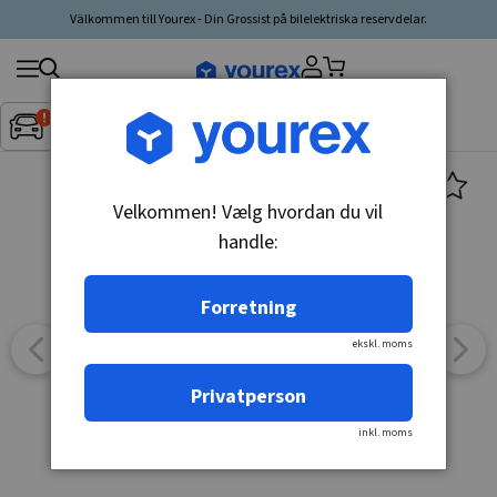
Välkommen till Yourex - Din Grossist på bilelektriska reservdelar.
Søg
Fordon:
Inget fordon valt
▼
produkt,
producent,
kategori
Velkommen! Vælg hvordan du vil
handle:
Forretning
ekskl. moms
Privatperson
inkl. moms