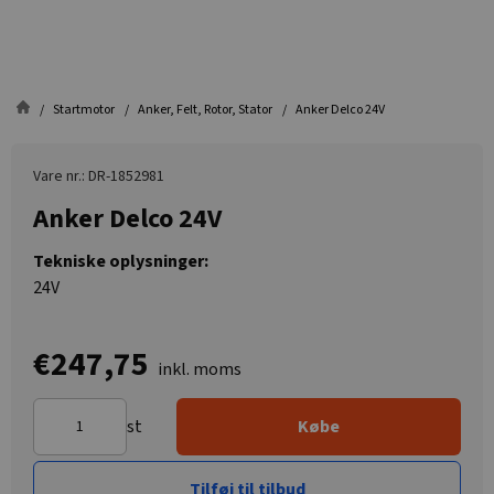
Startmotor
Anker, Felt, Rotor, Stator
Anker Delco 24V
Vare nr.: DR-1852981
Anker Delco 24V
Tekniske oplysninger:
24V
€247,75
inkl. moms
st
Købe
Tilføj til tilbud