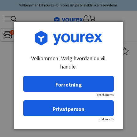
Välkommen till Yourex - Din Grossist på bilelektriska reservdelar.
Søg
Fordon:
Inget fordon valt
▼
produkt,
producent,
kategori
Velkommen! Vælg hvordan du vil
handle:
Forretning
ekskl. moms
Privatperson
inkl. moms