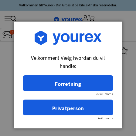
Välkommen till Yourex - Din Grossist på bilelektriska reservdelar.
Søg
Fordon:
Inget fordon valt
▼
produkt,
producent,
kategori
Velkommen! Vælg hvordan du vil
handle:
Forretning
ekskl. moms
Privatperson
inkl. moms