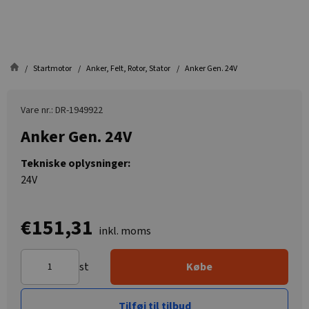
Startmotor
Anker, Felt, Rotor, Stator
Anker Gen. 24V
Vare nr.: DR-1949922
Anker Gen. 24V
Tekniske oplysninger:
24V
€151,31
inkl. moms
st
Købe
Tilføj til tilbud