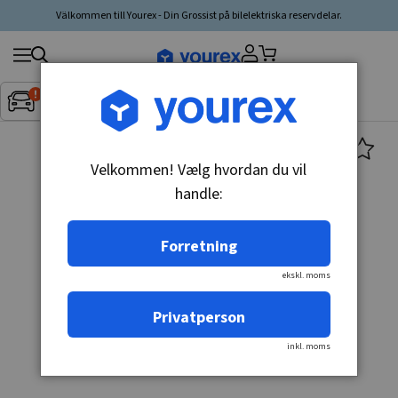
Välkommen till Yourex - Din Grossist på bilelektriska reservdelar.
Søg
Fordon:
Inget fordon valt
▼
produkt,
producent,
kategori
Velkommen! Vælg hvordan du vil
handle:
Forretning
ekskl. moms
Privatperson
inkl. moms