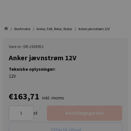
Startmotor
Anker, Felt, Rotor, Stator
Anker jævnstrøm 12V
Vare nr.: DR-1928952
Anker jævnstrøm 12V
Tekniske oplysninger:
12V
€163,71
inkl. moms
st
Bestillingsgaranti
Tilføj til tilbud