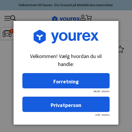
Välkommen till Yourex - Din Grossist på bilelektriska reservdelar.
Søg
Fordon:
Inget fordon valt
▼
produkt,
producent,
kategori
Velkommen! Vælg hvordan du vil
handle:
Forretning
ekskl. moms
Privatperson
inkl. moms