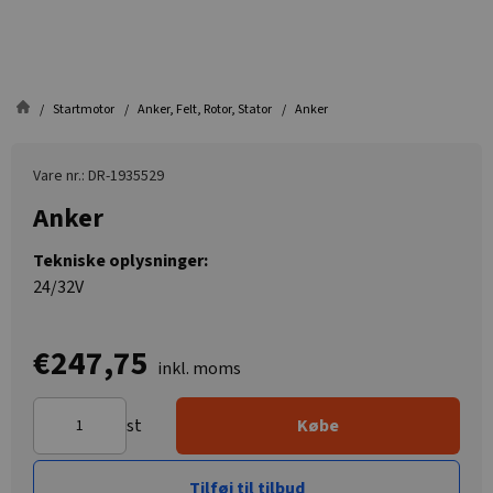
Startmotor
Anker, Felt, Rotor, Stator
Anker
Vare nr.: DR-1935529
Anker
Tekniske oplysninger:
24/32V
€247,75
inkl. moms
st
Købe
Tilføj til tilbud