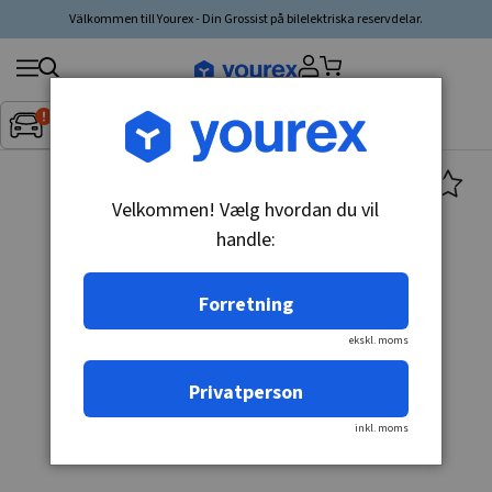
Välkommen till Yourex - Din Grossist på bilelektriska reservdelar.
Søg
Fordon:
Inget fordon valt
▼
produkt,
producent,
kategori
Velkommen! Vælg hvordan du vil
handle:
Forretning
ekskl. moms
Privatperson
inkl. moms