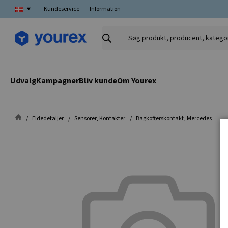
Kundeservice
Information
Søg
produkt,
producent,
kategori
Udvalg
Kampagner
Bliv kunde
Om Yourex
Eldedetaljer
Sensorer, Kontakter
Bagkofterskontakt, Mercedes