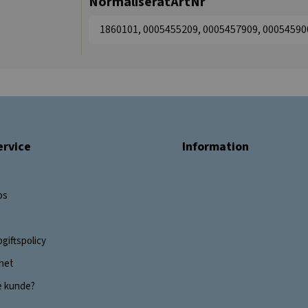
NormaliseratArtNr
1860101, 0005455209, 0005457909, 00054590
rvice
Information
os
giftspolicy
ghet
e kunde?