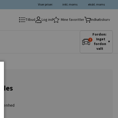
Viser priser:
inkl. moms
ekskl. moms
Log ind
Mine favoritter
Tilbud
Indkøbskurv
Fordon:
Inget
▼
fordon
valt
edes
ny enhed