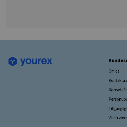
Kundese
Om os
Kontakta 
Købsvilkår
Personupp
Tillgängli
Vil du vær