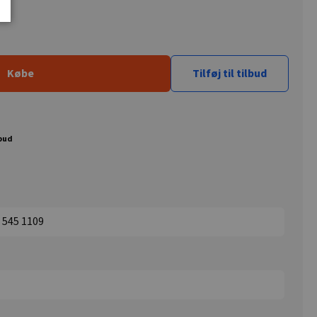
Købe
Tilføj til tilbud
lbud
1 545 1109