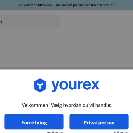
Välkommen till Yourex - Din Grossist på bilelektriska reservdelar.
Vare nr.: 1860101
Bagkofterskontakt, Merc
Velkommen! Vælg hvordan du vil handle:
Tekniske oplysninger:
M27x1 & M12x1, stift diameter 4 & 4mm, ikke/
Forretning
Privatperson
ekskl. moms
inkl. moms