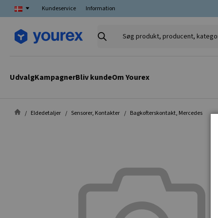
Kundeservice
Information
Søg
produkt,
producent,
kategori
Udvalg
Kampagner
Bliv kunde
Om Yourex
Eldedetaljer
Sensorer, Kontakter
Bagkofterskontakt, Mercedes