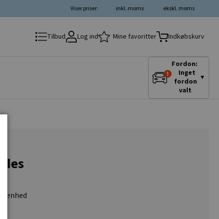
Viser priser:
inkl. moms
ekskl. moms
Log ind
Mine favoritter
Tilbud
Indkøbskurv
Fordon:
Inget
▼
fordon
valt
edes
ny enhed