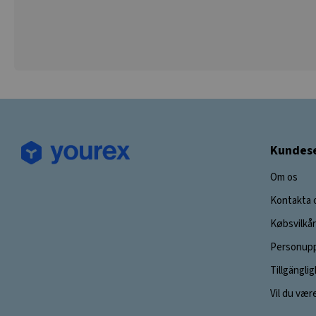
Kundese
Om os
Kontakta 
Købsvilkår
Personupp
Tillgängli
Vil du vær