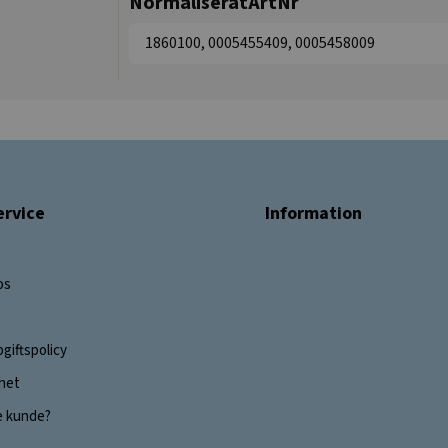
NormaliseratArtNr
1860100, 0005455409, 0005458009
rvice
Information
os
giftspolicy
ghet
e kunde?