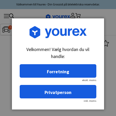
Välkommen till Yourex - Din Grossist på bilelektriska reservdelar.
Søg
Fordon:
Inget fordon valt
▼
produkt,
producent,
kategori
Velkommen! Vælg hvordan du vil
handle:
Forretning
ekskl. moms
Privatperson
inkl. moms