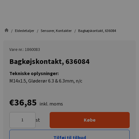
Eldedetaljer
Sensorer, Kontakter
Bagkøjskontakt, 636084
Vare nr.: 1860083
Bagkøjskontakt, 636084
Tekniske oplysninger:
M14x1.5, Gløderør 6.3 & 6.3mm, n/c
€36,85
inkl. moms
st
Købe
Tilføj til tilbud