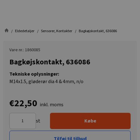
Eldedetaljer
Sensorer, Kontakter
Bagkøjskontakt, 636086
Vare nr.: 1860085
Bagkøjskontakt, 636086
Tekniske oplysninger:
M14x1.5, gløderør dia 4 & 4mm, n/o
€22,50
inkl. moms
st
Købe
Tilføj til tilbud