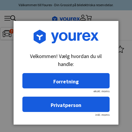
Välkommen till Yourex - Din Grossist på bilelektriska reservdelar.
Søg
Fordon:
Inget fordon valt
▼
produkt,
producent,
kategori
Velkommen! Vælg hvordan du vil
handle:
Forretning
ekskl. moms
Privatperson
inkl. moms