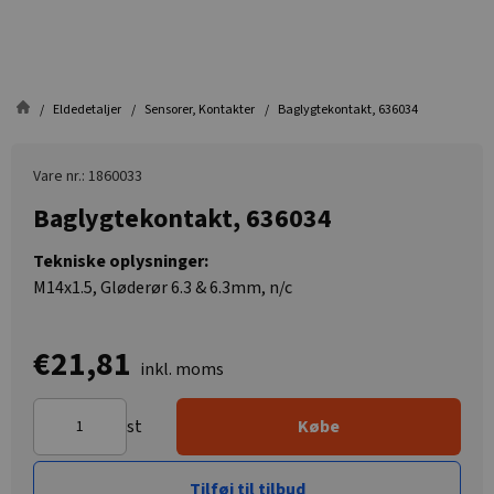
Eldedetaljer
Sensorer, Kontakter
Baglygtekontakt, 636034
Vare nr.: 1860033
Baglygtekontakt, 636034
Tekniske oplysninger:
M14x1.5, Gløderør 6.3 & 6.3mm, n/c
€21,81
inkl. moms
st
Købe
Tilføj til tilbud