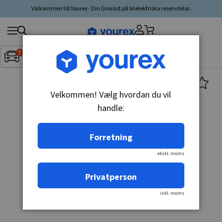
Välkommen till Yourex - Din Grossist på bilelektriska reservdelar.
Søg
Fordon:
Inget fordon valt
▼
produkt,
producent,
kategori
Velkommen! Vælg hvordan du vil
handle:
Forretning
ekskl. moms
Privatperson
inkl. moms