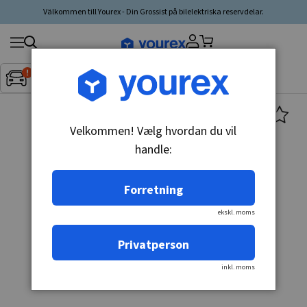
Välkommen till Yourex - Din Grossist på bilelektriska reservdelar.
Søg
Fordon:
Inget fordon valt
▼
produkt,
producent,
kategori
Velkommen! Vælg hvordan du vil
handle:
Forretning
ekskl. moms
Privatperson
inkl. moms