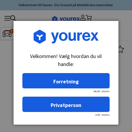
Välkommen till Yourex - Din Grossist på bilelektriska reservdelar.
Søg
Fordon:
Inget fordon valt
▼
produkt,
producent,
kategori
Velkommen! Vælg hvordan du vil
handle:
Forretning
ekskl. moms
Privatperson
inkl. moms