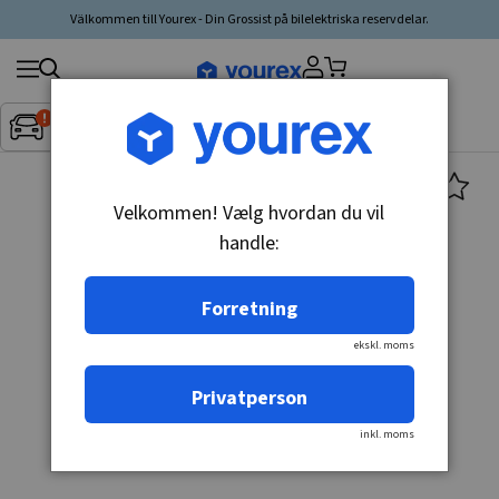
Välkommen till Yourex - Din Grossist på bilelektriska reservdelar.
Søg
Fordon:
Inget fordon valt
▼
produkt,
producent,
kategori
Velkommen! Vælg hvordan du vil
handle:
Forretning
ekskl. moms
Privatperson
inkl. moms