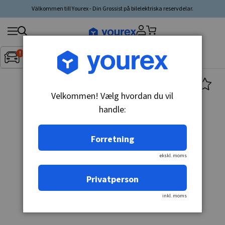
Välkommen till Yourex - Din Grossist på bilelektriska reservdelar.
Søg
Fordon:
Inget fordon valt
▼
produkt,
producent,
kategori
Velkommen! Vælg hvordan du vil
handle:
Forretning
ekskl. moms
Privatperson
inkl. moms