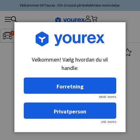
Välkommen till Yourex - Din Grossist på bilelektriska reservdelar.
Søg
Fordon:
Inget fordon valt
▼
produkt,
producent,
kategori
Velkommen! Vælg hvordan du vil
handle:
Forretning
ekskl. moms
Privatperson
inkl. moms