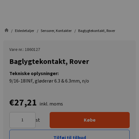
Eldedetaljer
Sensorer, Kontakter
Baglygtekontakt, Rover
Vare nr.: 1860127
Baglygtekontakt, Rover
Tekniske oplysninger:
9/16-18INF, gløderør 6.3 & 6.3mm, n/o
€27,21
inkl. moms
st
Købe
Tilføj til tilbud