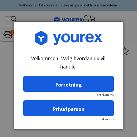
Välkommen till Yourex - Din Grossist på bilelektriska reservdelar.
Søg
Fordon:
Inget fordon valt
▼
produkt,
producent,
kategori
Velkommen! Vælg hvordan du vil
handle:
Forretning
ekskl. moms
Privatperson
inkl. moms