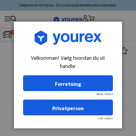
Välkommen till Yourex - Din Grossist på bilelektriska reservdelar.
Søg
Fordon:
Inget fordon valt
▼
produkt,
producent,
kategori
Velkommen! Vælg hvordan du vil
handle:
Forretning
ekskl. moms
Privatperson
inkl. moms