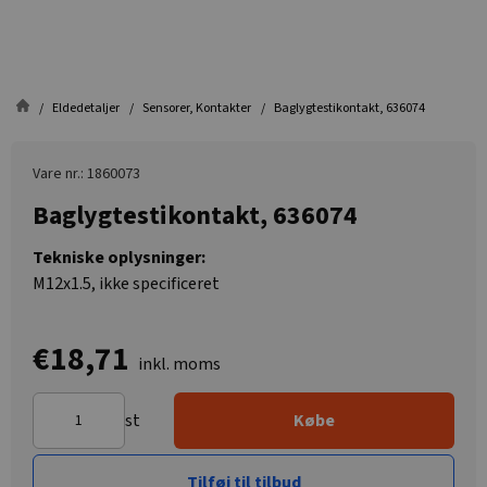
Eldedetaljer
Sensorer, Kontakter
Baglygtestikontakt, 636074
Vare nr.: 1860073
Baglygtestikontakt, 636074
Tekniske oplysninger:
M12x1.5, ikke specificeret
€18,71
inkl. moms
st
Købe
Tilføj til tilbud