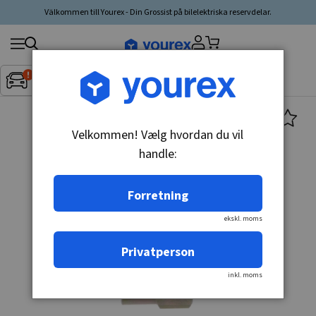
Välkommen till Yourex - Din Grossist på bilelektriska reservdelar.
Søg
Fordon:
Inget fordon valt
▼
produkt,
producent,
kategori
Velkommen! Vælg hvordan du vil
handle:
Forretning
ekskl. moms
Privatperson
inkl. moms