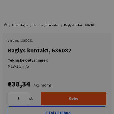
Eldedetaljer
Sensorer, Kontakter
Baglys kontakt, 636082
Vare nr.: 1860081
Baglys kontakt, 636082
Tekniske oplysninger:
M18x1.5, n/o
€38,34
inkl. moms
st
Købe
Tilføj til tilbud