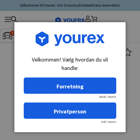
Välkommen till Yourex - Din Grossist på bilelektriska reservdelar.
Søg
Fordon:
Inget fordon valt
▼
produkt,
producent,
kategori
Velkommen! Vælg hvordan du vil
handle:
Forretning
ekskl. moms
Privatperson
inkl. moms