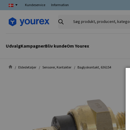
Kundeservice
Information
Søg
produkt,
producent,
kategori
Udvalg
Kampagner
Bliv kunde
Om Yourex
Eldedetaljer
Sensorer, Kontakter
Baglyskontakt, 636154