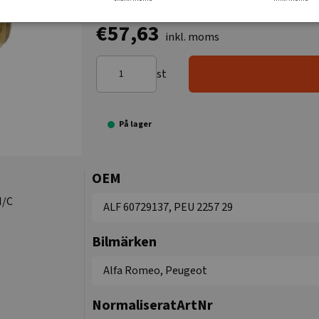
€57,63
inkl. moms
st
På lager
OEM
N/C
ALF 60729137, PEU 2257 29
Bilmärken
Alfa Romeo, Peugeot
NormaliseratArtNr