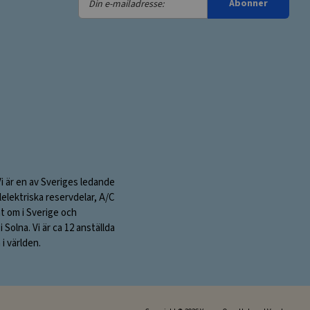
Abonner
e-
mailadresse:
Vi är en av Sveriges ledande
elektriska reservdelar, A/C
nt om i Sverige och
olna. Vi är ca 12 anställda
i världen.