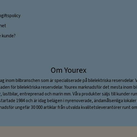
giftspolicy
ghet
e kunde?
Om Yourex
ag inom bilbranschen som är specialiserade på bilelektriska reservdelar. 
aden för bilelektriska reservdelar. Yourex marknadsför det mesta inom bil
ar, lastbilar, entreprenad och marin mm. Våra produkter säljs till kunder ru
rtade 1984 och är idag belägen i nyrenoverade, ändamålsenliga lokaler i S
adsför ungefär 30 000 artiklar från utvalda kvalitetsleverantörer runt om 