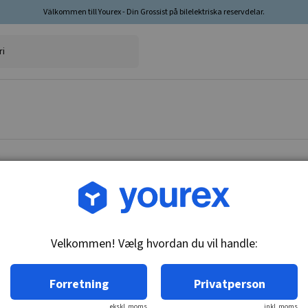
Välkommen till Yourex - Din Grossist på bilelektriska reservdelar.
Vare nr.: 1860153
Baglyskontakt, 636154
Velkommen! Vælg hvordan du vil handle:
Tekniske oplysninger:
M18x1.5, gløderør 2x4.8mm & 2x6.3mm, norma
Forretning
Privatperson
ekskl. moms
inkl. moms