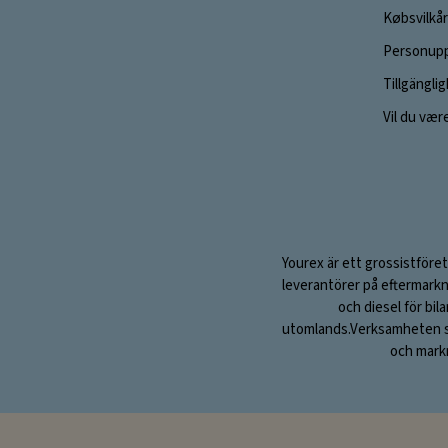
Købsvilkår
Personupp
Tillgängli
Vil du vær
Yourex är ett grossistföret
leverantörer på eftermarkn
och diesel för bil
utomlands.Verksamheten sta
och markn