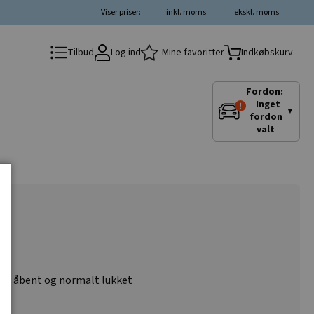
Viser priser:
inkl. moms
ekskl. moms
Log ind
Mine favoritter
Tilbud
Indkøbskurv
Fordon:
Inget
▼
fordon
valt
lt åbent og normalt lukket