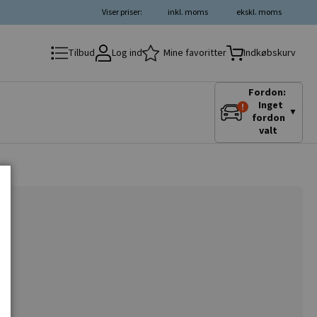
Viser priser:
inkl. moms
ekskl. moms
Log ind
Mine favoritter
Tilbud
Indkøbskurv
Fordon:
Inget
▼
fordon
valt