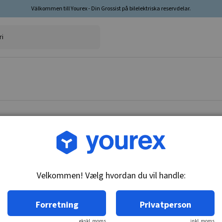
Välkommen till Yourex - Din Grossist på bilelektriska reservdelar.
Vare nr.: 1860189
Baglyskontakt, Subaru
Velkommen! Vælg hvordan du vil handle:
Tekniske oplysninger:
M14x1.5, n/o
Forretning
Privatperson
ekskl. moms
inkl. moms