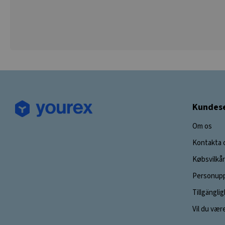
Kundese
Om os
Kontakta 
Købsvilkår
Personupp
Tillgängli
Vil du vær