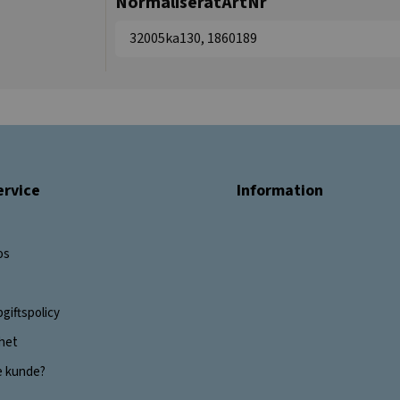
NormaliseratArtNr
32005ka130, 1860189
rvice
Information
os
giftspolicy
ghet
e kunde?