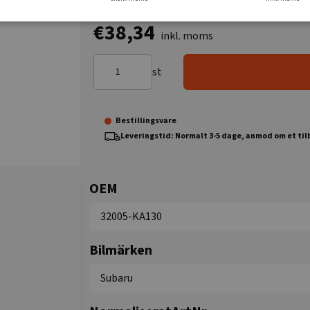
€38,34
inkl. moms
st
Bestillingsvare
Leveringstid: Normalt 3-5 dage, anmod om et ti
OEM
32005-KA130
Bilmärken
Subaru