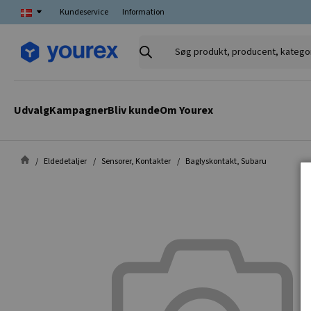
Kundeservice
Information
Søg
produkt,
producent,
kategori
Udvalg
Kampagner
Bliv kunde
Om Yourex
Eldedetaljer
Sensorer, Kontakter
Baglyskontakt, Subaru