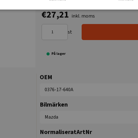
€27,21
inkl. moms
st
På lager
OEM
0376-17-640A
Bilmärken
Mazda
NormaliseratArtNr