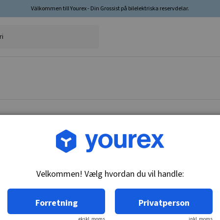
Välkommen till Yourex - Din Grossist på bilelektriska reservdelar.
Vare nr.: 1860058
Bagspejlkontakt, 636059
Velkommen! Vælg hvordan du vil handle:
Tekniske oplysninger:
M12x1.75, stift diameter 4 & 4 mm, n/c
Forretning
Privatperson
ekskl. moms
inkl. moms