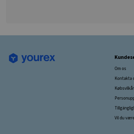
Kundese
Om os
Kontakta 
Købsvilkår
Personupp
Tillgängli
Vil du vær