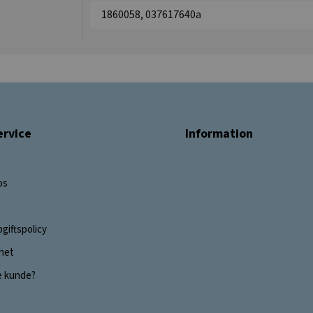
1860058, 037617640a
rvice
Information
os
giftspolicy
ghet
e kunde?