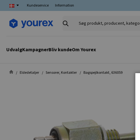
Kundeservice
Information
Søg
produkt,
producent,
kategori
Udvalg
Kampagner
Bliv kunde
Om Yourex
Eldedetaljer
Sensorer, Kontakter
Bagspejlkontakt, 636059