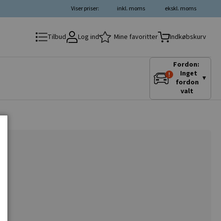
Viser priser:
inkl. moms
ekskl. moms
Log ind
Mine favoritter
Tilbud
Indkøbskurv
Fordon:
Inget
▼
fordon
valt