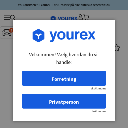
Välkommen till Yourex - Din Grossist på bilelektriska reservdelar.
Søg
Fordon:
Inget fordon valt
▼
produkt,
producent,
kategori
Velkommen! Vælg hvordan du vil
handle:
Forretning
ekskl. moms
Privatperson
inkl. moms