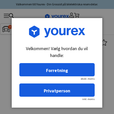
Välkommen till Yourex - Din Grossist på bilelektriska reservdelar.
Søg
Fordon:
Inget fordon valt
▼
produkt,
producent,
kategori
Velkommen! Vælg hvordan du vil
handle:
Forretning
ekskl. moms
Privatperson
inkl. moms