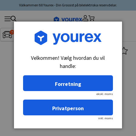
Välkommen till Yourex - Din Grossist på bilelektriska reservdelar.
Søg
Fordon:
Inget fordon valt
▼
produkt,
producent,
kategori
Velkommen! Vælg hvordan du vil
handle:
Forretning
ekskl. moms
Privatperson
inkl. moms