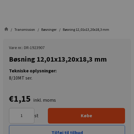
Transmission
Bøsninger
Bøsning 12,01x13,20x18,3 mm
Vare nr.: DR-1923907
Bøsning 12,01x13,20x18,3 mm
Tekniske oplysninger:
8/10MT ser.
€1,15
inkl. moms
st
Købe
Tilføj til tilbud