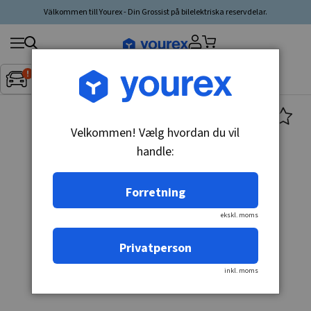
Välkommen till Yourex - Din Grossist på bilelektriska reservdelar.
Søg
Fordon:
Inget fordon valt
▼
produkt,
producent,
kategori
Velkommen! Vælg hvordan du vil
handle:
Forretning
ekskl. moms
Privatperson
inkl. moms