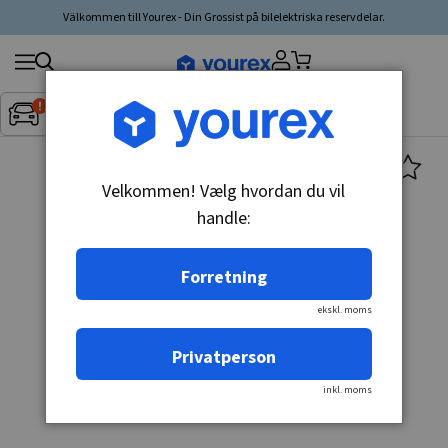
Välkommen till Yourex - Din Grossist på bilelektriska reservdelar.
Søg
Fordon:
Inget fordon valt
▼
produkt,
producent,
kategori
Velkommen! Vælg hvordan du vil
handle:
Forretning
ekskl. moms
Privatperson
inkl. moms