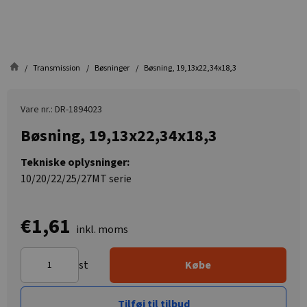
Transmission
Bøsninger
Bøsning, 19,13x22,34x18,3
Vare nr.: DR-1894023
Bøsning, 19,13x22,34x18,3
Tekniske oplysninger:
10/20/22/25/27MT serie
€1,61
inkl. moms
st
Købe
Tilføj til tilbud