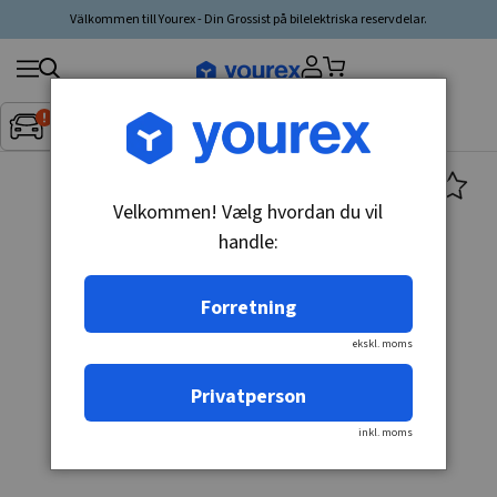
Välkommen till Yourex - Din Grossist på bilelektriska reservdelar.
Søg
Fordon:
Inget fordon valt
▼
produkt,
producent,
kategori
Velkommen! Vælg hvordan du vil
handle:
Forretning
ekskl. moms
Privatperson
inkl. moms