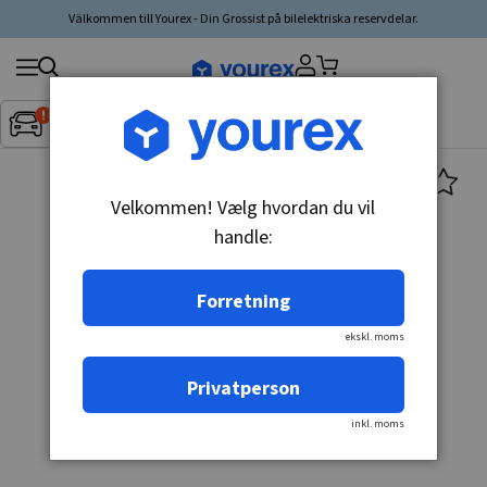
Välkommen till Yourex - Din Grossist på bilelektriska reservdelar.
Søg
Fordon:
Inget fordon valt
▼
produkt,
producent,
kategori
Velkommen! Vælg hvordan du vil
handle:
Forretning
ekskl. moms
Privatperson
inkl. moms