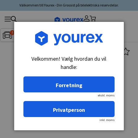
Välkommen till Yourex - Din Grossist på bilelektriska reservdelar.
Søg
Fordon:
Inget fordon valt
▼
produkt,
producent,
kategori
Velkommen! Vælg hvordan du vil
handle:
Forretning
ekskl. moms
Privatperson
inkl. moms