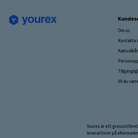
Kundese
Om os
Kontakta 
Købsvilkår
Personupp
Tillgängli
Vil du vær
Yourex är ett grossistföret
leverantörer på eftermarkn