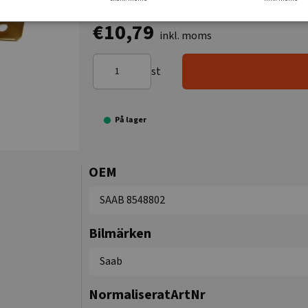
€10,79
inkl. moms
st
På lager
OEM
SAAB 8548802
Bilmärken
Saab
NormaliseratArtNr