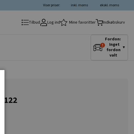
Viser priser:
inkl. moms
ekskl. moms
Log ind
Mine favoritter
Tilbud
Indkøbskurv
Fordon:
Inget
▼
fordon
valt
33122