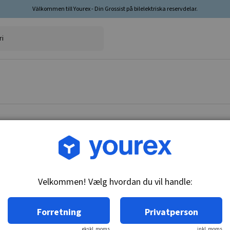
Välkommen till Yourex - Din Grossist på bilelektriska reservdelar.
Vare nr.: 1810121
Bremseblinkskontakt, 6
Velkommen! Vælg hvordan du vil handle:
Tekniske oplysninger:
M12x1.5, pinde 6.3 & 6.3mm, n/c
Forretning
Privatperson
ekskl. moms
inkl. moms