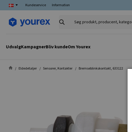
Kundeservice
Information
Søg
produkt,
producent,
kategori
Udvalg
Kampagner
Bliv kunde
Om Yourex
Eldedetaljer
Sensorer, Kontakter
Bremseblinkskontakt, 633122