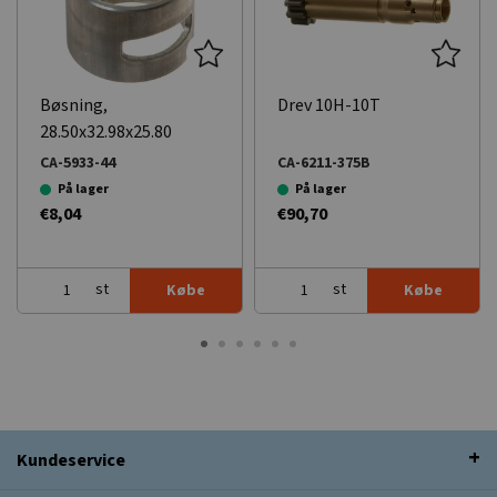
Bøsning,
Drev 10H-10T
28.50x32.98x25.80
CA-5933-44
CA-6211-375B
På lager
På lager
€8,04
€90,70
st
st
Købe
Købe
Kundeservice