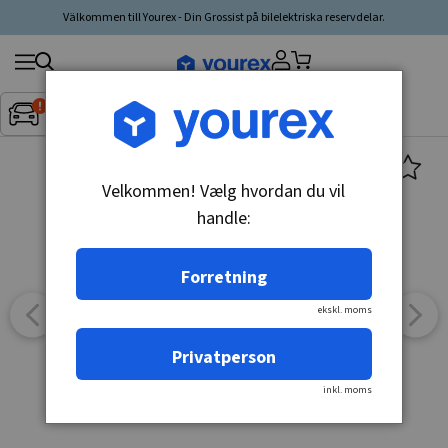
Välkommen till Yourex - Din Grossist på bilelektriska reservdelar.
Søg
Fordon:
Inget fordon valt
▼
produkt,
producent,
kategori
Velkommen! Vælg hvordan du vil
handle:
Forretning
ekskl. moms
Privatperson
inkl. moms