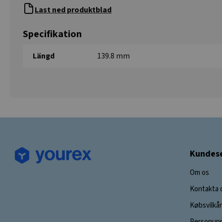
Last ned produktblad
Specifikation
Längd
139.8 mm
Kundese
Om os
Kontakta 
Købsvilkår
Personupp