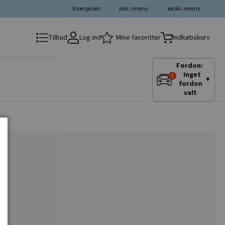
Viser priser:
inkl. moms
ekskl. moms
Log ind
Mine favoritter
Tilbud
Indkøbskurv
Fordon:
Inget
▼
fordon
valt