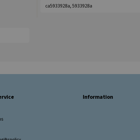
ca5933928a, 5933928a
rvice
Information
os
giftspolicy