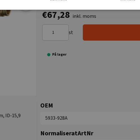
€67,28
inkl. moms
st
På lager
OEM
m, ID-15,9
5933-928A
NormaliseratArtNr