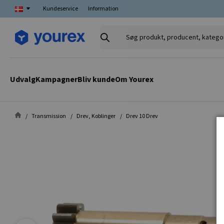
Kundeservice
Information
Søg
produkt,
producent,
kategori
Udvalg
Kampagner
Bliv kunde
Om Yourex
Transmission
Drev, Koblinger
Drev 10 Drev