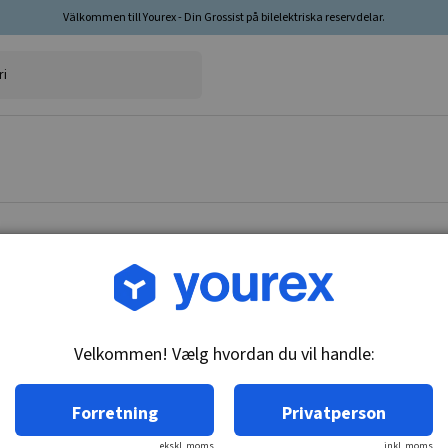
Välkommen till Yourex - Din Grossist på bilelektriska reservdelar.
Vare nr.: CA-5933-928A
Drev 10 Drev
Velkommen! Vælg hvordan du vil handle:
Tekniske oplysninger:
10-T, 4-huls
Forretning
Privatperson
ekskl. moms
inkl. moms