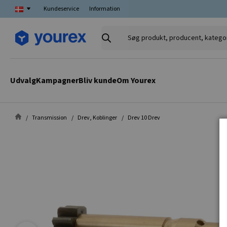
Kundeservice
Information
Søg
produkt,
producent,
kategori
Udvalg
Kampagner
Bliv kunde
Om Yourex
Transmission
Drev, Koblinger
Drev 10 Drev