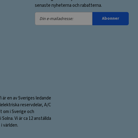
senaste nyheterna och rabatterna.
Din
Abonner
e-
mailadresse:
Vi är en av Sveriges ledande
elektriska reservdelar, A/C
nt om i Sverige och
olna. Vi är ca 12 anställda
i världen.