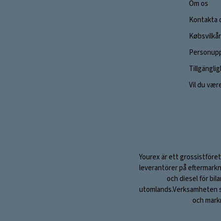
Om os
Kontakta 
Købsvilkår
Personupp
Tillgängli
Vil du vær
Yourex är ett grossistföret
leverantörer på eftermarkn
och diesel för bil
utomlands.Verksamheten sta
och markn