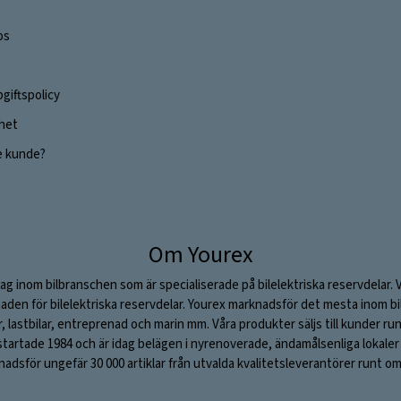
os
giftspolicy
ghet
e kunde?
Om Yourex
ag inom bilbranschen som är specialiserade på bilelektriska reservdelar. 
aden för bilelektriska reservdelar. Yourex marknadsför det mesta inom bil
ar, lastbilar, entreprenad och marin mm. Våra produkter säljs till kunder ru
rtade 1984 och är idag belägen i nyrenoverade, ändamålsenliga lokaler i S
adsför ungefär 30 000 artiklar från utvalda kvalitetsleverantörer runt om 