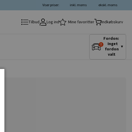
Viser priser:
inkl. moms
ekskl. moms
Log ind
Mine favoritter
Tilbud
Indkøbskurv
Fordon:
Inget
▼
fordon
valt