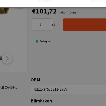
€101,72
inkl. moms
st
På lager
OEM
l CA45F ...
6211-375, 6211-375V
Bilmärken