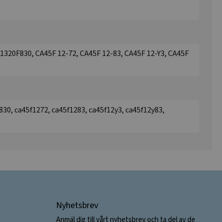
 1320F830, CA45F 12-72, CA45F 12-83, CA45F 12-Y3, CA45F
830, ca45f1272, ca45f1283, ca45f12y3, ca45f12y83,
Nyhetsbrev
Anmäl dig till vårt nyhetsbrev och ta del av de