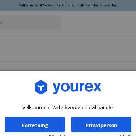
Välkommen till Yourex - Din Grossist på bilelektriska reservdelar.
Vare nr.: CA-6211-375
Drev 10 Drev
Velkommen! Vælg hvordan du vil handle:
Tekniske oplysninger:
10-T, CW, 8-huls
Forretning
Privatperson
ekskl. moms
inkl. moms