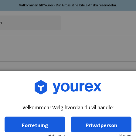
Välkommen till Yourex - Din Grossist på bilelektriska reservdelar.
Vare nr.: 9002-336-225
Drev 10 Drev
Velkommen! Vælg hvordan du vil handle:
Tekniske oplysninger:
10-T, CW, 10-SPL
Forretning
Privatperson
ekskl. moms
inkl. moms