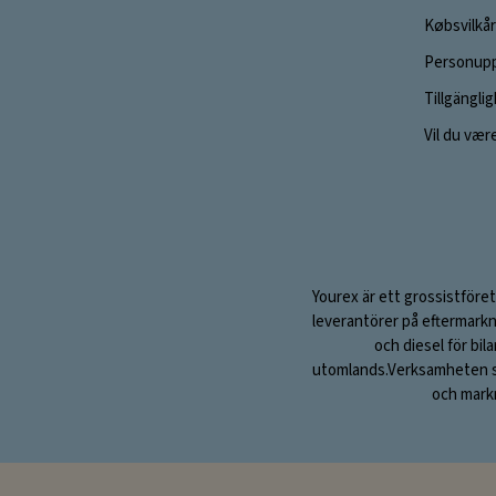
Købsvilkår
Personupp
Tillgängli
Vil du vær
Yourex är ett grossistföret
leverantörer på eftermarkn
och diesel för bil
utomlands.Verksamheten sta
och markn