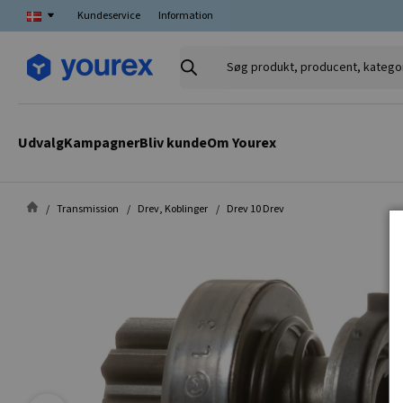
Kundeservice
Information
Søg
produkt,
producent,
kategori
Udvalg
Kampagner
Bliv kunde
Om Yourex
Transmission
Drev, Koblinger
Drev 10 Drev