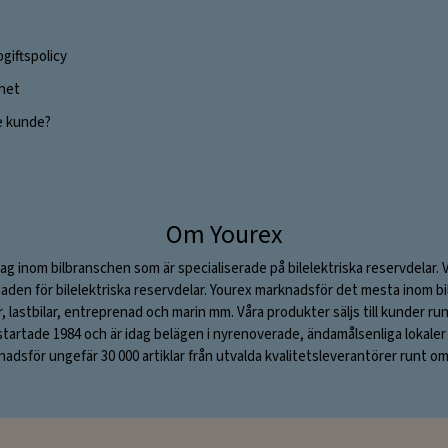
giftspolicy
ghet
e kunde?
Om Yourex
ag inom bilbranschen som är specialiserade på bilelektriska reservdelar. 
aden för bilelektriska reservdelar. Yourex marknadsför det mesta inom bil
ar, lastbilar, entreprenad och marin mm. Våra produkter säljs till kunder ru
rtade 1984 och är idag belägen i nyrenoverade, ändamålsenliga lokaler i S
adsför ungefär 30 000 artiklar från utvalda kvalitetsleverantörer runt om 