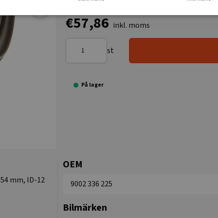
€57,86
inkl. moms
st
På lager
OEM
-54 mm, ID-12
9002 336 225
Bilmärken