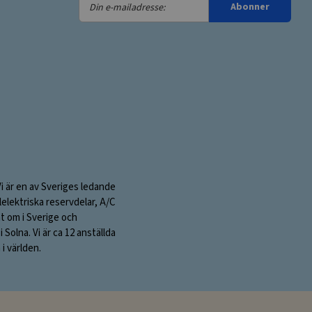
Din
Abonner
e-
mailadresse:
Vi är en av Sveriges ledande
elektriska reservdelar, A/C
nt om i Sverige och
olna. Vi är ca 12 anställda
i världen.