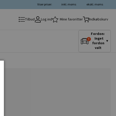
Viser priser:
inkl. moms
ekskl. moms
Log ind
Mine favoritter
Tilbud
Indkøbskurv
Fordon:
Inget
▼
fordon
valt