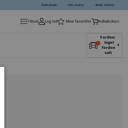
Viser priser:
inkl. moms
ekskl. moms
Log ind
Mine favoritter
Tilbud
Indkøbskurv
Fordon:
Inget
▼
fordon
valt