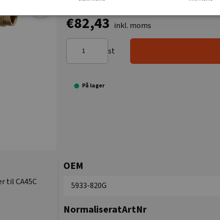
€82,43
inkl. moms
st
På lager
OEM
r til CA45C
5933-820G
NormaliseratArtNr