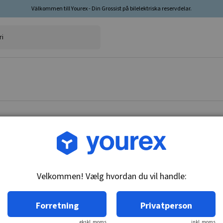
Välkommen till Yourex - Din Grossist på bilelektriska reservdelar.
Vare nr.: CA-5933-820G
Drev 4H-12T
Velkommen! Vælg hvordan du vil handle:
Tekniske oplysninger:
12-T, CW, 4-huls
Forretning
Privatperson
ekskl. moms
inkl. moms