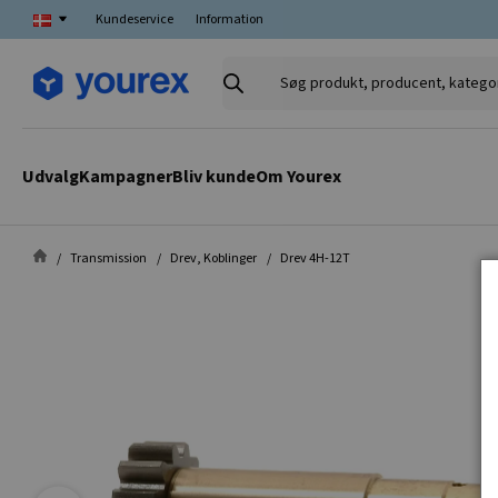
Kundeservice
Information
Søg
produkt,
producent,
kategori
Udvalg
Kampagner
Bliv kunde
Om Yourex
Transmission
Drev, Koblinger
Drev 4H-12T