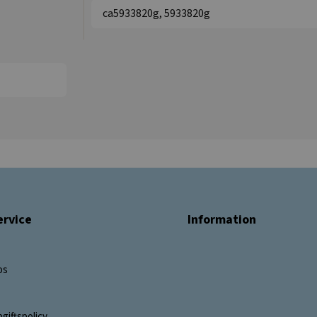
ca5933820g, 5933820g
rvice
Information
os
giftspolicy