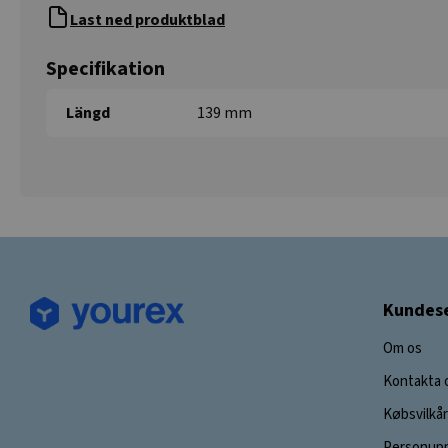
Last ned produktblad
Specifikation
Längd
139 mm
Kundese
Om os
Kontakta 
Købsvilkår
Personupp