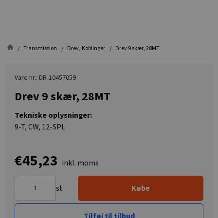
Transmission
Drev, Koblinger
Drev 9 skær, 28MT
Vare nr.: DR-10457059
Drev 9 skær, 28MT
Tekniske oplysninger:
9-T, CW, 12-SPL
€45,23
inkl. moms
st
Købe
Tilføj til tilbud