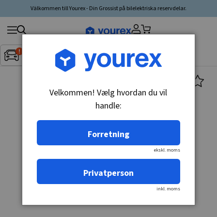
Välkommen till Yourex - Din Grossist på bilelektriska reservdelar.
Søg
Fordon:
Inget fordon valt
▼
produkt,
producent,
kategori
Velkommen! Vælg hvordan du vil
handle:
Forretning
ekskl. moms
Privatperson
inkl. moms