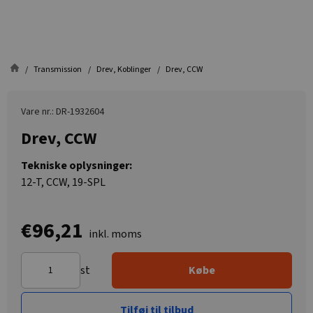
Transmission
Drev, Koblinger
Drev, CCW
Vare nr.: DR-1932604
Drev, CCW
Tekniske oplysninger:
12-T, CCW, 19-SPL
€96,21
inkl. moms
st
Købe
Tilføj til tilbud