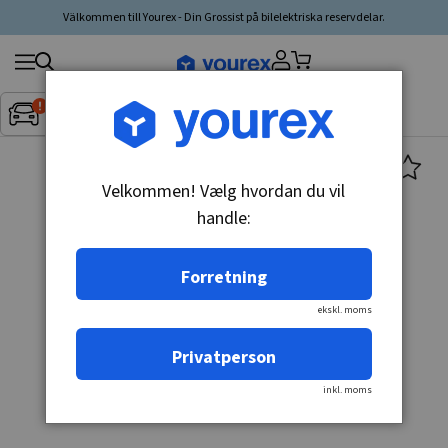
Välkommen till Yourex - Din Grossist på bilelektriska reservdelar.
Søg
Fordon:
Inget fordon valt
▼
produkt,
producent,
kategori
Velkommen! Vælg hvordan du vil
handle:
Forretning
ekskl. moms
Privatperson
inkl. moms