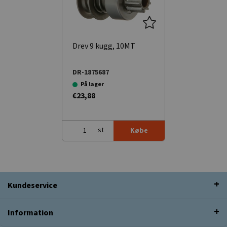
Drev 9 kugg, 10MT
DR-1875687
På lager
€23,88
st
Købe
Kundeservice
Information