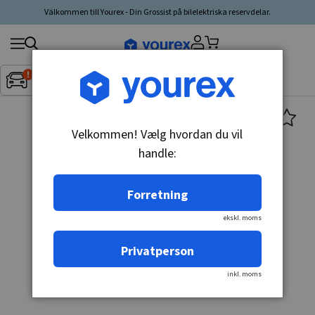
Välkommen till Yourex - Din Grossist på bilelektriska reservdelar.
Søg
Fordon:
Inget fordon valt
▼
produkt,
producent,
kategori
Velkommen! Vælg hvordan du vil
handle:
Forretning
ekskl. moms
Privatperson
inkl. moms