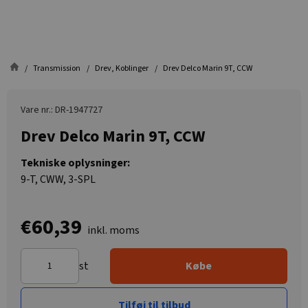
Transmission
Drev, Koblinger
Drev Delco Marin 9T, CCW
Vare nr.: DR-1947727
Drev Delco Marin 9T, CCW
Tekniske oplysninger:
9-T, CWW, 3-SPL
€60,39
inkl. moms
st
Købe
Tilføj til tilbud