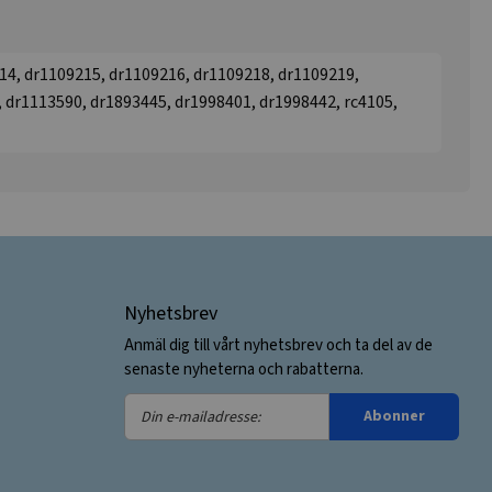
14, dr1109215, dr1109216, dr1109218, dr1109219,
 dr1113590, dr1893445, dr1998401, dr1998442, rc4105,
Nyhetsbrev
Anmäl dig till vårt nyhetsbrev och ta del av de
senaste nyheterna och rabatterna.
Din
Abonner
e-
mailadresse: