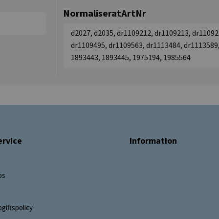
NormaliseratArtNr
d2027, d2035, dr1109212, dr1109213, dr11092
dr1109495, dr1109563, dr1113484, dr1113589,
1893443, 1893445, 1975194, 1985564
rvice
Information
os
giftspolicy