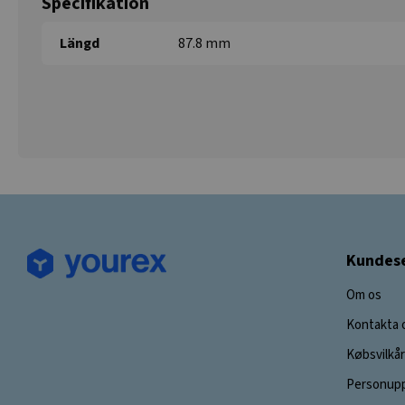
Specifikation
Längd
87.8 mm
Kundese
Om os
Kontakta 
Købsvilkår
Personupp