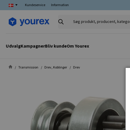
Kundeservice
Information
Søg
produkt,
producent,
kategori
Udvalg
Kampagner
Bliv kunde
Om Yourex
Transmission
Drev, Koblinger
Drev