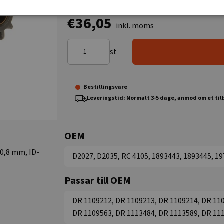
€36,05
inkl. moms
st
Bestillingsvare
Leveringstid: Normalt 3-5 dage, anmod om et ti
OEM
60,8 mm, ID-
D2027, D2035, RC 4105, 1893443, 1893445, 1
Passar till OEM
DR 1109212, DR 1109213, DR 1109214, DR 110
DR 1109563, DR 1113484, DR 1113589, DR 11