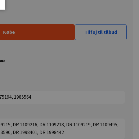
Købe
Tilføj til tilbud
lbud
975194, 1985564
9215, DR 1109216, DR 1109218, DR 1109219, DR 1109495,
13590, DR 1998401, DR 1998442