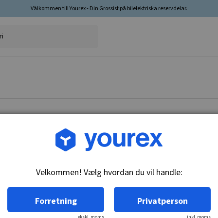
Välkommen till Yourex - Din Grossist på bilelektriska reservdelar.
Vare nr.: DR-1893445
Drev
Velkommen! Vælg hvordan du vil handle:
Tekniske oplysninger:
10-T, CW, 3-SPL
Forretning
Privatperson
ekskl. moms
inkl. moms