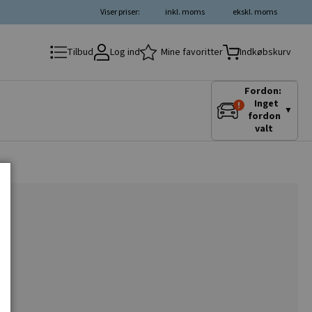
Viser priser:
inkl. moms
ekskl. moms
Log ind
Mine favoritter
Tilbud
Indkøbskurv
Fordon:
Inget
▼
fordon
valt