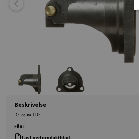
Beskrivelse
Drivgavel DE
Filer
Last ned produktblad