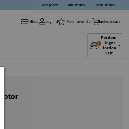
Viser priser:
inkl. moms
ekskl. moms
Log ind
Mine favoritter
Tilbud
Indkøbskurv
Fordon:
Inget
▼
fordon
valt
motor