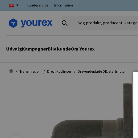
Kundeservice
Information
Søg
produkt,
producent,
kategori
Udvalg
Kampagner
Bliv kunde
Om Yourex
Transmission
Drev, Koblinger
Drevendeplade DE, startmotor