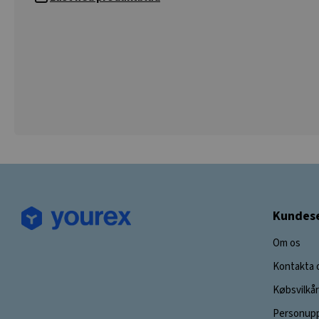
Kundese
Om os
Kontakta 
Købsvilkår
Personupp