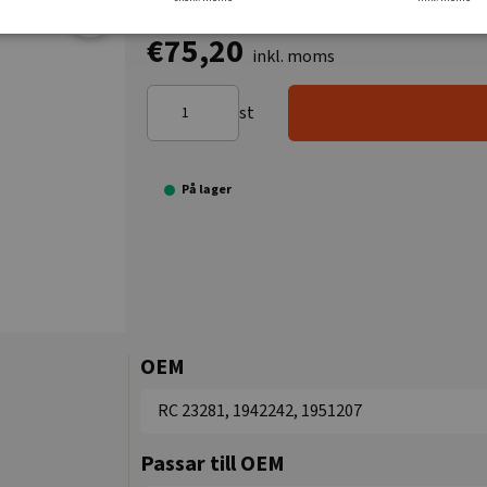
€75,20
inkl. moms
st
På lager
OEM
RC 23281, 1942242, 1951207
Passar till OEM