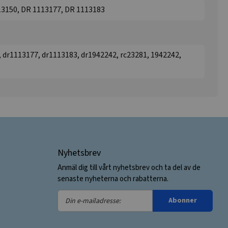
13150, DR 1113177, DR 1113183
 dr1113177, dr1113183, dr1942242, rc23281, 1942242,
Nyhetsbrev
Anmäl dig till vårt nyhetsbrev och ta del av de
senaste nyheterna och rabatterna.
Din
Abonner
e-
mailadresse: