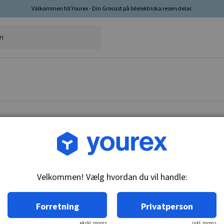
Välkommen till Yourex - Din Grossist på bilelektriska reservdelar.
Vare nr.: DR-1942242
Drevendeplade DE, start
Velkommen! Vælg hvordan du vil handle:
Tekniske oplysninger:
Drivgavel DE.
Forretning
Privatperson
ekskl. moms
inkl. moms