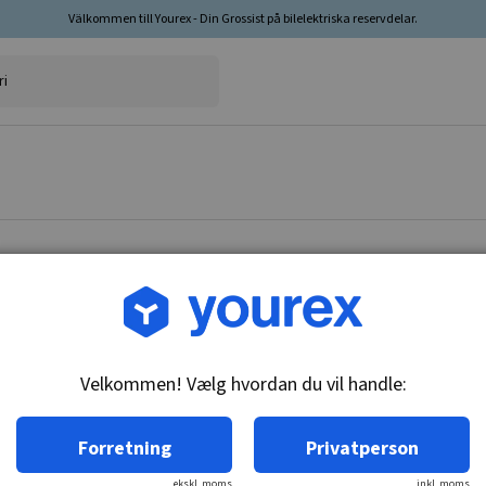
Välkommen till Yourex - Din Grossist på bilelektriska reservdelar.
Vare nr.: DR-1945356
Endeplade 40/50MT Star
Velkommen! Vælg hvordan du vil handle:
Tekniske oplysninger:
Endepladekappe Passer 40/50MT ser.
Forretning
Privatperson
ekskl. moms
inkl. moms