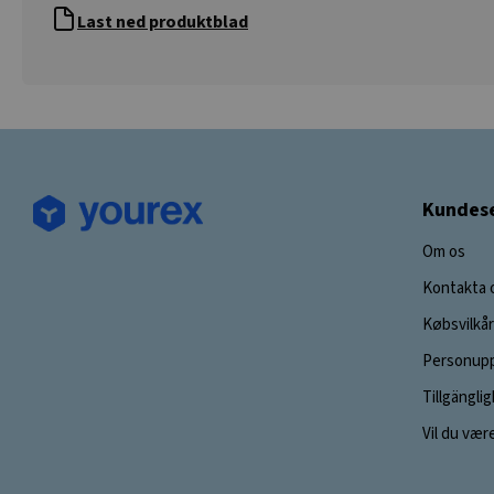
Last ned produktblad
Kundese
Om os
Kontakta 
Købsvilkår
Personupp
Tillgängli
Vil du vær