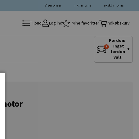
Viser priser:
inkl. moms
ekskl. moms
Log ind
Mine favoritter
Tilbud
Indkøbskurv
Fordon:
Inget
▼
fordon
valt
tmotor