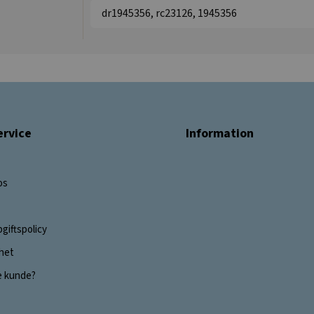
dr1945356, rc23126, 1945356
rvice
Information
os
giftspolicy
ghet
e kunde?