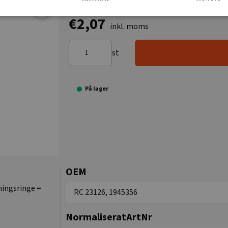
€2,07
inkl. moms
st
På lager
OEM
ningsringe =
RC 23126, 1945356
NormaliseratArtNr