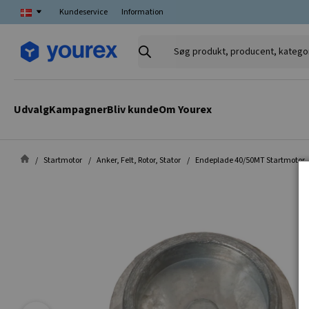
Kundeservice
Information
Søg
produkt,
producent,
kategori
Udvalg
Kampagner
Bliv kunde
Om Yourex
Startmotor
Anker, Felt, Rotor, Stator
Endeplade 40/50MT Startmotor