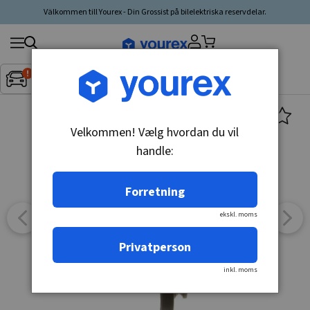
Välkommen till Yourex - Din Grossist på bilelektriska reservdelar.
Søg
Fordon:
Inget fordon valt
▼
produkt,
producent,
kategori
Velkommen! Vælg hvordan du vil
handle:
Forretning
ekskl. moms
Privatperson
inkl. moms